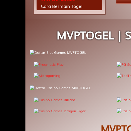
Cara Bermain Togel
24-03-2021 15:22:03
MVPTOGEL | 
MVPT