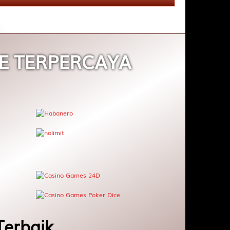
E TERPERCAYA
Terbaik